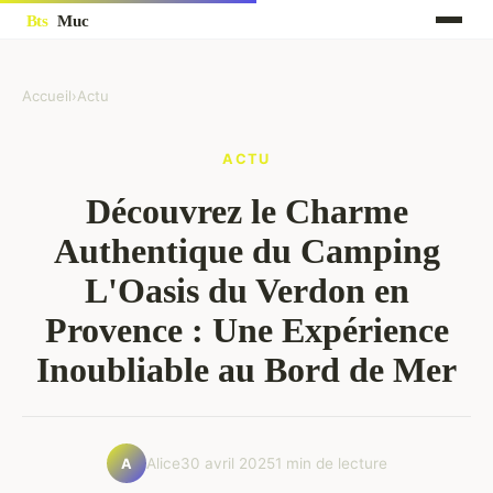
Accueil
›
Actu
ACTU
Découvrez le Charme
Authentique du Camping
L'Oasis du Verdon en
Provence : Une Expérience
Inoubliable au Bord de Mer
Alice
30 avril 2025
1 min de lecture
A