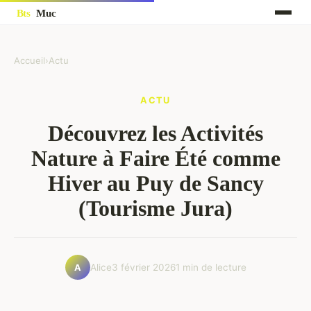
Accueil
›
Actu
ACTU
Découvrez les Activités
Nature à Faire Été comme
Hiver au Puy de Sancy
(Tourisme Jura)
Alice
3 février 2026
1 min de lecture
A