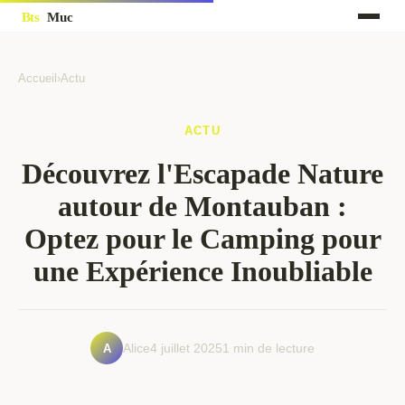
Accueil
›
Actu
ACTU
Découvrez l'Escapade Nature
autour de Montauban :
Optez pour le Camping pour
une Expérience Inoubliable
A
Alice
4 juillet 2025
1 min de lecture