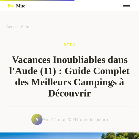
Accueil
›
Actu
ACTU
Vacances Inoubliables dans
l'Aude (11) : Guide Complet
des Meilleurs Campings à
Découvrir
A
Alice
14 mai 2024
1 min de lecture